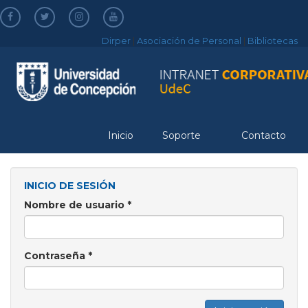
Pasar
al
contenido
Dirper
|
Asociación de Personal
|
Bibliotecas
principal
Inicio
Soporte
Contacto
INICIO DE SESIÓN
Nombre de usuario
*
Contraseña
*